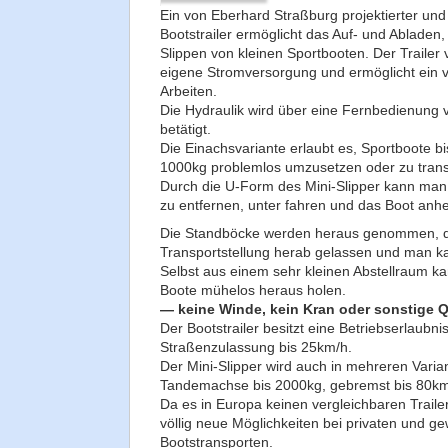
Ein von Eberhard Straßburg projektierter und
Bootstrailer ermöglicht das Auf- und Abladen
Slippen von kleinen Sportbooten. Der Trailer 
eigene Stromversorgung und ermöglicht ein v
Arbeiten.
Die Hydraulik wird über eine Fernbedienung 
betätigt.
Die Einachsvariante erlaubt es, Sportboote b
1000kg problemlos umzusetzen oder zu trans
Durch die U-Form des Mini-Slipper kann man
zu entfernen, unter fahren und das Boot anh
Die Standböcke werden heraus genommen, da
Transportstellung herab gelassen und man ka
Selbst aus einem sehr kleinen Abstellraum ka
Boote mühelos heraus holen.
— keine Winde, kein Kran oder sonstige 
Der Bootstrailer besitzt eine Betriebserlaubni
Straßenzulassung bis 25km/h.
Der Mini-Slipper wird auch in mehreren Varia
Tandemachse bis 2000kg, gebremst bis 80km
Da es in Europa keinen vergleichbaren Trailer
völlig neue Möglichkeiten bei privaten und g
Bootstransporten.